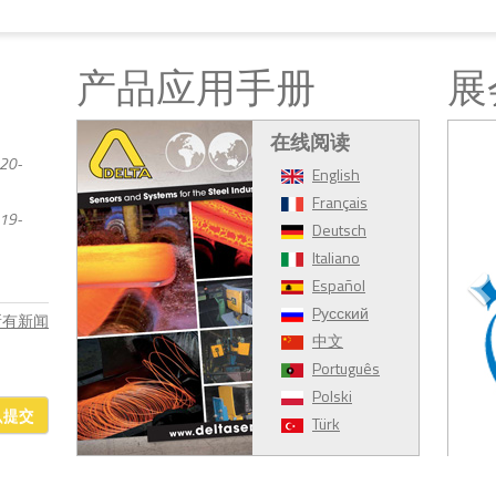
产品应用手册
展
在线阅读
20-
English
Français
19-
Deutsch
Italiano
Español
Pусский
 所有新闻
中文
Português
Polski
认提交
Türk