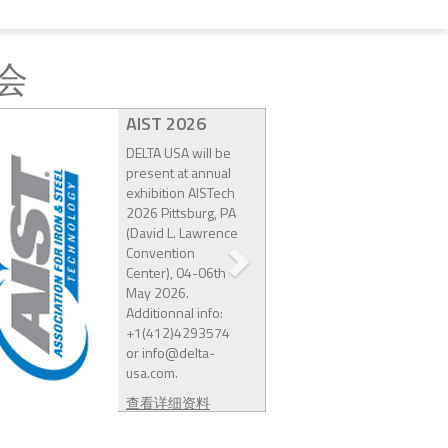
会
AIST 2026
DELTA USA will be
present at annual
exhibition AISTech
2026 Pittsburg, PA
(David L. Lawrence
Convention
Center), 04-06th
May 2026.
Additionnal info:
+1(412)4293574
or info@delta-
usa.com.
查看详细资料