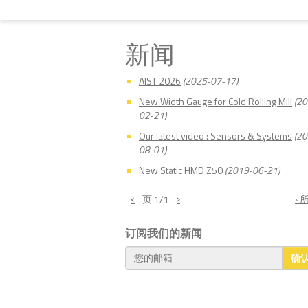
新闻
AIST 2026
(2025-07-17)
New Width Gauge for Cold Rolling Mill
(20
02-21)
Our latest video : Sensors & Systems
(20
08-01)
New Static HMD Z50
(2019-06-21)
‹
›
页
1
/1
›
订阅我们的新闻
确