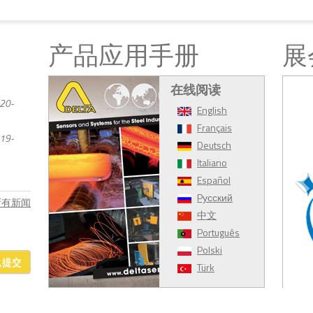
产品应用手册
展
在线阅读
20-
English
Français
19-
Deutsch
Italiano
Español
Pусский
 所有新闻
中文
Português
Polski
认提交
Türk