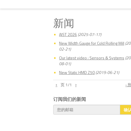
新闻
AIST 2026
(2025-07-17)
New Width Gauge for Cold Rolling Mill
(20
02-21)
Our latest video : Sensors & Systems
(20
08-01)
New Static HMD Z50
(2019-06-21)
‹
›
页
1
/1
›
订阅我们的新闻
确