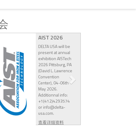
会
AIST 2026
DELTA USA will be
present at annual
exhibition AISTech
2026 Pittsburg, PA
(David L. Lawrence
Convention
Center), 04-06th
May 2026.
Additionnal info:
+1(412)4293574
or info@delta-
usa.com.
查看详细资料